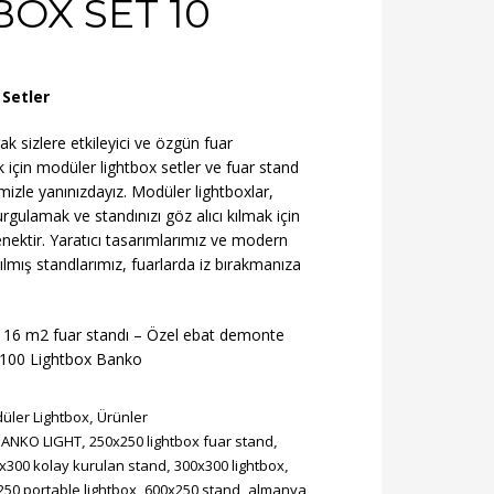
BOX SET 10
 Setler
k sizlere etkileyici ve özgün fuar
 için
modüler lightbox
setler ve fuar stand
mizle yanınızdayız.
Modüler lightboxlar
,
rgulamak ve standınızı göz alıcı kılmak için
ektir. Yaratıcı tasarımlarımız ve modern
ılmış standlarımız, fuarlarda iz bırakmanıza
 : 16 m2 fuar standı – Özel ebat demonte
×100 Lightbox Banko
üler Lightbox
,
Ürünler
BANKO LIGHT
,
250x250 lightbox fuar stand
,
x300 kolay kurulan stand
,
300x300 lightbox
,
50 portable lightbox
,
600x250 stand
,
almanya