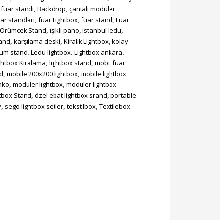
fuar standı
,
Backdrop
,
çantalı modüler
ar standları
,
fuar Lightbox
,
fuar stand
,
Fuar
lı Örümcek Stand
,
ışıklı pano
,
istanbul ledu
,
tand
,
karşılama deski
,
Kiralık Lightbox
,
kolay
lum stand
,
Ledu lightbox
,
Lightbox ankara
,
ghtbox Kiralama
,
lightbox stand
,
mobil fuar
nd
,
mobile 200x200 lightbox
,
mobile lightbox
nko
,
modüler lightbox
,
modüler lightbox
tbox Stand
,
özel ebat lightbox srand
,
portable
y
,
sego lightbox setler
,
tekstilbox
,
Textilebox