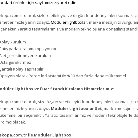
andart ürünler için sayfamızı ziyaret edin.
kopa.com.tr olarak sizlere etkileyici ve özgün fuar deneyimleri sunmak iç
zmetlerimizle yanınızdayız.
Modüler lightboxlar
, marka mesajınızı vurgulam
çenektir. Yaratıcı tasarımlarımız ve modern teknolojilerle donatılmış stand
Kolay kurulum
Satış yada kiralama opsiyonları
Alet gerektirmeyen kurulum
Usta gerektirmez
Çantalı Kolay Taşınabilir
Opsiyon olarak Perde led sistemi ile %30 dan fazla daha mükemmel
odüler Lightbox ve Fuar Standı Kiralama Hizmetlerimiz:
kopa.com.tr olarak, size özgün ve etkileyici fuar deneyimleri sunmak için 
zmetlerimizle yanınızdayız.
Modüler Lightboxlar Set
, marka mesajınızı v
kemmel bir seçenektir. Yaratıcı tasarımlarımız ve modern teknolojilerle do
rdımcı olacak.
ekopa.com.tr ile Modüler Lightbox: