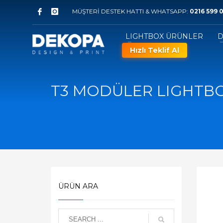
MÜŞTERİ DESTEK HATTI & WHATSAPP:
0216 599 0
LIGHTBOX ÜRÜNLER
D
Hızlı Teklif Al
T3 MODÜLER LIGHTBO
ÜRÜN ARA