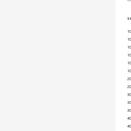
S
1
1
1
1
1
1
2
2
3
3
3
4
4