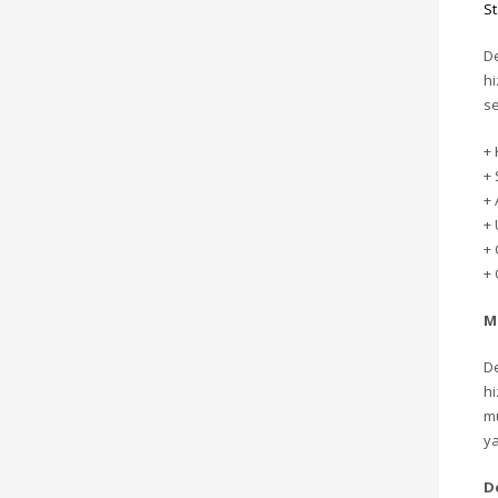
St
De
hi
se
+ 
+ 
+ 
+ 
+ 
+ 
M
De
hi
mü
ya
D