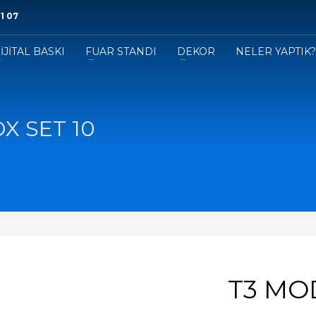
1 07
İJİTAL BASKI
FUAR STANDI
DEKOR
NELER YAPTIK
X SET 10
T3 MO