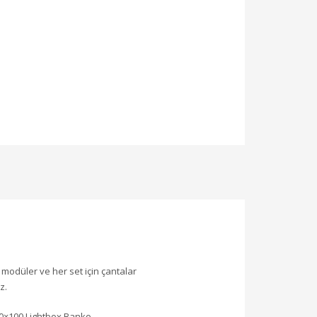
modüler ve her set için çantalar
z.
00×100 Lightbox Banko