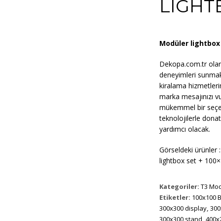
LIGHT
Modüler lightbox
Dekopa.com.tr olara
deneyimleri sunmak
kiralama hizmetleri
marka mesajınızı vu
mükemmel bir seçen
teknolojilerle donat
yardımcı olacak.
Görseldeki ürünler
lightbox set + 100
Kategoriler:
T3 Mod
Etiketler:
100x100 
300x300 display
,
300
300x300 stand
,
400x2