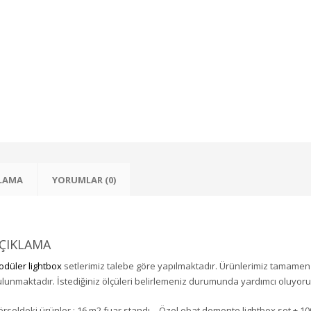
LAMA
YORUMLAR (0)
ÇIKLAMA
düler lightbox
setlerimiz talebe göre yapılmaktadır. Ürünlerimiz tamamen 
ulunmaktadır.
İstediğiniz ölçüleri belirlemeniz durumunda yardımcı oluyoru
rseldeki ürünler : 16 m2 fuar standı – Özel ebat demonte lightbox set + 1