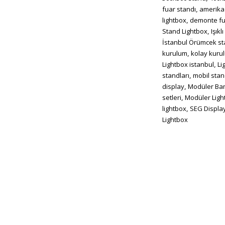
fuar standı
,
amerika 
lightbox
,
demonte fu
Stand Lightbox
,
Işık
İstanbul Örümcek s
kurulum
,
kolay kuru
Lightbox istanbul
,
Li
standları
,
mobil sta
display
,
Modüler Ba
setleri
,
Modüler Ligh
lightbox
,
SEG Displa
Lightbox