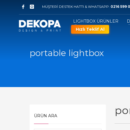
MÜŞTERİ DESTEK HATTI & WHATSAPP:
0216 599 0
LIGHTBOX ÜRÜNLER
D
Hızlı Teklif Al
portable lightbox
po
ÜRÜN ARA