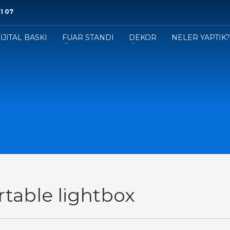
1 07
İJİTAL BASKI
FUAR STANDI
DEKOR
NELER YAPTIK
rtable lightbox