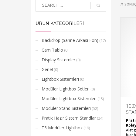
71 SONUÇ
ÜRÜN KATEGORİLERİ
Backdrop (Sahne Arkası Fon)
(17)
Cam Tablo
(0)
Display Sistemler
(0)
Genel
(0)
Lightbox Sistemleri
(0)
Modüler Lightbox Setleri
(0)
Modüler Lightbox Sistemleri
(15)
100X
Modüler Stand Sistemleri
(52)
STA
Pratik Hazır Sistem Standlar
(24)
Prati
Kola
T3 Modüler Lightbox
(19)
Alet 
fuar h