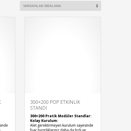
K
300×200 POP ETKİNLİK
STANDI
300×200 Pratik Modüler Standlar:
Kolay Kurulum:
sinde
Alet gerektirmeyen kurulum sayesinde
e
fuar hazırlıklarınız daha da hızlı ve