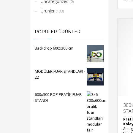
Uncategorized
(0)
pratik
Opsi
Ürünler
(103)
Satış 
bütçe
Usta
Kolay 
POPÜLER ÜRÜNLER
ihtiya
Kendi
Light
Backdrop 600x300 cm
backdr
geçin.
Dekopa
adresi
sunma
MODÜLER FUAR STANDLARI -
Dekopa
22
ve öz
modül
kiral
Modül
600x300 POP PRATİK FUAR
vurgul
STANDI
kılma
300×
Yarat
STA
teknol
fuarl
Prati
olaca
Kola
Alet 