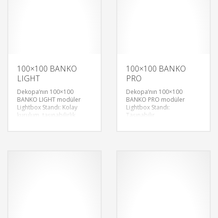
100×100 BANKO
100×100 BANKO
LIGHT
PRO
Dekopa’nın 100×100
Dekopa’nın 100×100
BANKO LIGHT modüler
BANKO PRO modüler
Lightbox Standı: Kolay
Lightbox Standı:
kurulum, taşınabilirlik,
Taşınabilir,
özelleştirilebilirlik. Fuarlar
özelleştirilebilir, kolay
için ideal. Aydınlatma
kurulum. Ergonomik
opsiyonlarıyla etkileyici ve
tasarım, mükemmel
dayanıklı.
aydınlatma opsiyonlarıyla
fuarların yıldızı.