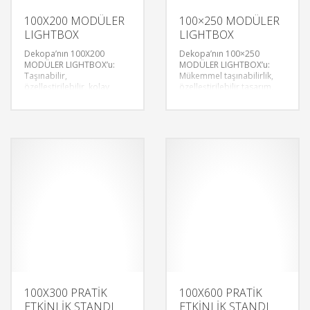
100X200 MODÜLER
100×250 MODÜLER
LIGHTBOX
LIGHTBOX
Dekopa’nın 100X200
Dekopa’nın 100×250
MODÜLER LIGHTBOX’u:
MODÜLER LIGHTBOX’u:
Taşınabilir,
Mükemmel taşınabilirlik,
özelleştirilebilir, kolay
özelleştirilebilir tasarım,
kurulum. Ergonomik
kolay kurulum. Fuarlarınıza
tasarım, mükemmel
aydınlık bir dokunuş.
aydınlatma opsiyonlarıyla
fuarlarınızı öne
çıkarın.
Kendi
kurabileceğiniz Modüler
Lightbox Standlar ve
modüler backdrop ürünler
için bizimle iletişime geçin.
Dekopa Dijital Baskı
İstanbul adresimizde
ürünlerle ilgili bilgileri
sunmaktayız.
100X300 PRATİK
100X600 PRATİK
ETKİNLİK STANDI
ETKİNLİK STANDI