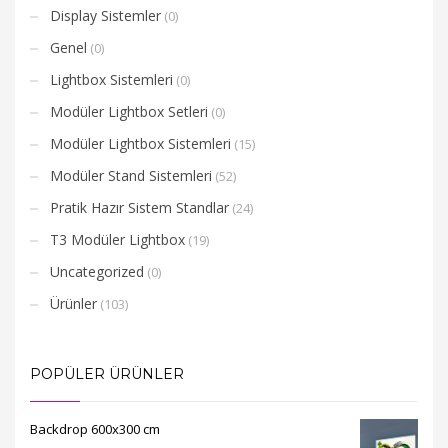
Display Sistemler
(0)
Genel
(0)
Stand ölçüleri ve
Stand ölçüleri ve
Lightbox Sistemleri
(0)
projelendirme konusunda
projelendirme konusunda
iletişime geçiniz.
iletişime geçiniz.
Modüler Lightbox Setleri
(0)
Modüler Lightbox Sistemleri
(15)
Modüler Stand Sistemleri
(52)
Pratik Hazır Sistem Standlar
(24)
T3 Modüler Lightbox
(19)
Uncategorized
(0)
Ürünler
(103)
POPÜLER ÜRÜNLER
Backdrop 600x300 cm