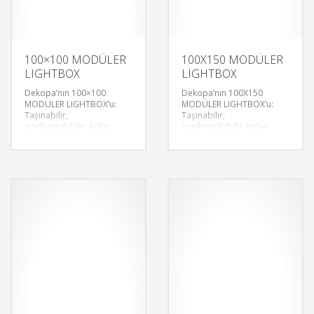
100×100 MODÜLER
100X150 MODÜLER
LIGHTBOX
LIGHTBOX
Dekopa’nın 100×100
Dekopa’nın 100X150
MODÜLER LIGHTBOX’u:
MODÜLER LIGHTBOX’u:
Taşınabilir,
Taşınabilir,
özelleştirilebilir, kolay
özelleştirilebilir, kolay
kurulum. Ergonomik
kurulum. Ergonomik
tasarım, mükemmel
tasarım, mükemmel
aydınlatma opsiyonlarıyla
aydınlatma opsiyonlarıyla
fuarlarınızı öne çıkarın.
fuarlarınızı öne çıkarın