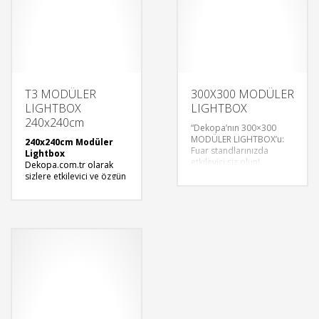
T3 MODÜLER
300X300 MODÜLER
LIGHTBOX
LIGHTBOX
240x240cm
“Dekopa’nın 300×300
MODÜLER LIGHTBOX’u:
240x240cm Modüler
Fuar standlarınızda
Lightbox
etkileyici siz olun!
Dekopa.com.tr olarak
Modüler tasarım, kolay
sizlere etkileyici ve özgün
kurulum, özel tekstil baskı
fuar deneyimleri sunmak
seçenekleri. Yatırımınızı
için
öne çıkarın.
modüler lightbox
ve fuar
stand kiralama
hizmetlerimizle
yanınızdayız.
Modüler
lightboxlar
, marka
mesajınızı vurgulamak ve
standınızı göz alıcı kılmak
için mükemmel bir
seçenektir. Yaratıcı
tasarımlarımız ve