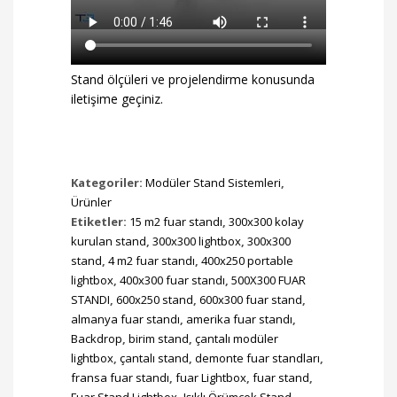
Stand ölçüleri ve projelendirme konusunda
iletişime geçiniz.
Kategoriler:
Modüler Stand Sistemleri
,
Ürünler
Etiketler:
15 m2 fuar standı
,
300x300 kolay
kurulan stand
,
300x300 lightbox
,
300x300
stand
,
4 m2 fuar standı
,
400x250 portable
lightbox
,
400x300 fuar standı
,
500X300 FUAR
STANDI
,
600x250 stand
,
600x300 fuar stand
,
almanya fuar standı
,
amerika fuar standı
,
Backdrop
,
birim stand
,
çantalı modüler
lightbox
,
çantalı stand
,
demonte fuar standları
,
fransa fuar standı
,
fuar Lightbox
,
fuar stand
,
Fuar Stand Lightbox
,
Işıklı Örümcek Stand
,