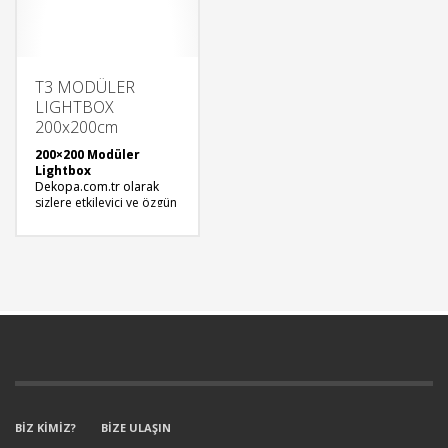
modern teknolojilerle
donatılmış standlarımız,
fuarlarda iz bırakmanıza
yardımcı olacak.
T3 MODÜLER
LIGHTBOX
200x200cm
200×200 Modüler
Lightbox
Dekopa.com.tr olarak
sizlere etkileyici ve özgün
fuar deneyimleri sunmak
için modüler lightbox ve
fuar stand kiralama
hizmetlerimizle
yanınızdayız.
Modüler lightboxlar
,
marka mesajınızı
vurgulamak ve standınızı
göz alıcı kılmak için
mükemmel bir
seçenektir. Yaratıcı
tasarımlarımız ve
modern teknolojilerle
donatılmış standlarımız,
BİZ KİMİZ?
BİZE ULAŞIN
fuarlarda iz bırakmanıza