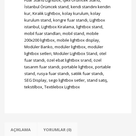
İstanbul Örümcek stand
,
kendi standını kendin
kur
,
Kiralık Lightbox
,
kolay kurulum
,
kolay
kurulum stand
,
kongre fuar standı
,
Lightbox
istanbul
,
Lightbox Kiralama
,
lightbox stand
,
mobil fuar standları
,
mobil stand
,
mobile
200x200 lightbox
,
mobile lightbox display
,
Modüler Banko
,
modüler lightbox
,
modüler
lightbox setleri
,
Modüler Lightbox Stand
,
otel
fuar standı
,
özel ebat lightbox srand
,
özel
tasarım fuar standı
,
portable lightbox
,
portable
stand
,
rusya fuar standı
,
satılık fuar standı
,
SEG Display
,
sego lightbox setler
,
stand satış
,
tekstilbox
,
Textilebox Lightbox
AÇIKLAMA
YORUMLAR (0)