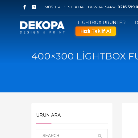
MÜŞTERİ DESTEK HATTI & WHATSAPP:
0216 599 0
LIGHTBOX ÜRÜNLER
D
Hızlı Teklif Al
400×300 LİGHTBOX F
ÜRÜN ARA