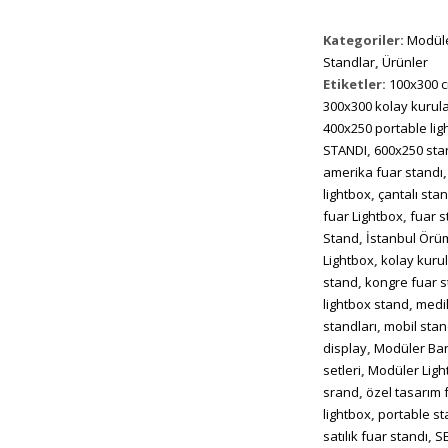
Kategoriler:
Modüle
Standlar
,
Ürünler
Etiketler:
100x300 
300x300 kolay kurul
400x250 portable lig
STANDI
,
600x250 sta
amerika fuar standı
lightbox
,
çantalı sta
fuar Lightbox
,
fuar 
Stand
,
İstanbul Örü
Lightbox
,
kolay kuru
stand
,
kongre fuar s
lightbox stand
,
medik
standları
,
mobil sta
display
,
Modüler Ba
setleri
,
Modüler Ligh
srand
,
özel tasarım 
lightbox
,
portable s
satılık fuar standı
,
S