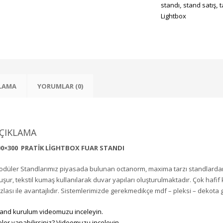
standı
,
stand satış
,
t
Lightbox
LAMA
YORUMLAR (0)
ÇIKLAMA
00×300 PRATİK LİGHTBOX FUAR STANDI
düler Standlarımız piyasada bulunan octanorm, maxima tarzı standlardan 
uşur, tekstil kumaş kullanılarak duvar yapıları oluşturulmaktadır. Çok hafif
zlası ile avantajlıdır. Sistemlerimizde gerekmedikçe mdf – pleksi – dekota
and kurulum videomuzu inceleyin.
ler yapabilirsiniz? Videomuzu inceleyin.