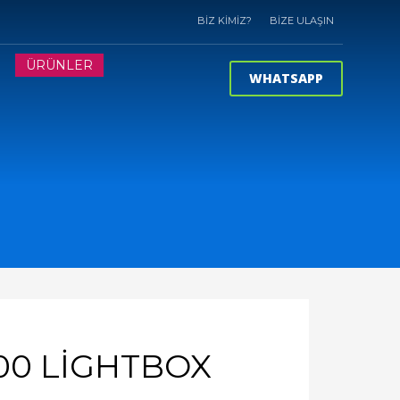
BİZ KİMİZ?
BİZE ULAŞIN
?
ÜRÜNLER
WHATSAPP
00 LİGHTBOX