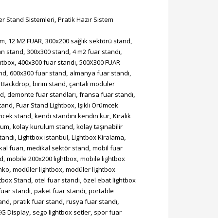
r Stand Sistemleri
,
Pratik Hazır Sistem
cm
,
12 M2 FUAR
,
300x200 sağlık sektörü stand
,
an stand
,
300x300 stand
,
4 m2 fuar standı
,
htbox
,
400x300 fuar standı
,
500X300 FUAR
nd
,
600x300 fuar stand
,
almanya fuar standı
,
,
Backdrop
,
birim stand
,
çantalı modüler
nd
,
demonte fuar standları
,
fransa fuar standı
,
stand
,
Fuar Stand Lightbox
,
Işıklı Örümcek
mcek stand
,
kendi standını kendin kur
,
Kiralık
lum
,
kolay kurulum stand
,
kolay taşınabilir
tandı
,
Lightbox istanbul
,
Lightbox Kiralama
,
al fuarı
,
medikal sektör stand
,
mobil fuar
nd
,
mobile 200x200 lightbox
,
mobile lightbox
nko
,
modüler lightbox
,
modüler lightbox
tbox Stand
,
otel fuar standı
,
özel ebat lightbox
fuar standı
,
paket fuar standı
,
portable
tand
,
pratik fuar stand
,
rusya fuar standı
,
EG Display
,
sego lightbox setler
,
spor fuar