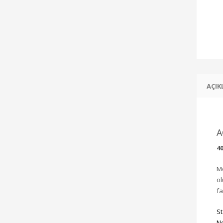
AÇIK
A
4
Mo
ol
fa
St
Ne