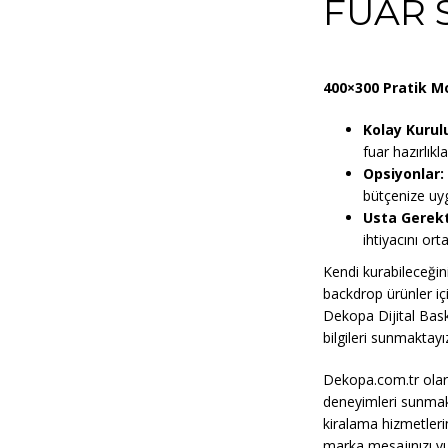
FUAR 
400×300 Pratik M
Kolay Kurul
fuar hazırlıkl
Opsiyonlar:
bütçenize uy
Usta Gerek
ihtiyacını ort
Kendi kurabileceği
backdrop ürünler içi
Dekopa Dijital Baskı
bilgileri sunmaktayı
Dekopa.com.tr olara
deneyimleri sunmak
kiralama hizmetleri
marka mesajınızı vu