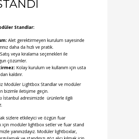
STANDI
odüler Standlar:
um:
Alet gerektirmeyen kurulum sayesinde
arınız daha da hızlı ve pratik.
Satış veya kiralama seçenekleri ile
gun çözümler.
tirmez:
Kolay kurulum ve kullanım için usta
adan kaldırır.
niz Modüler Lightbox Standlar ve modüler
n bizimle iletişime geçin.
 İstanbul adresimizde ürünlerle ilgili
z.
k sizlere etkileyici ve özgün fuar
 için
modüler lightbox
setler ve fuar stand
mizle yanınızdayız.
Modüler lightboxlar
,
rgulamak ve standınızı göz alıcı kılmak için