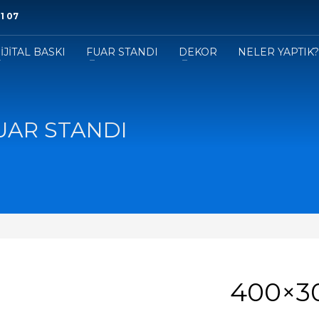
1 07
İJİTAL BASKI
FUAR STANDI
DEKOR
NELER YAPTIK
UAR STANDI
400×3