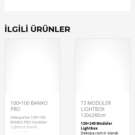
İLGILI ÜRÜNLER
100×100 BANKO
T3 MODÜLER
PRO
LIGHTBOX
120x240cm
Dekopa’nın 100×100
BANKO PRO modüler
120×240 Modüler
Lightbox Standı:
Lightbox
Taşınabilir,
Dekopa.com.tr olarak