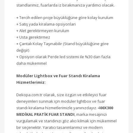
standlarımız, fuarlarda iz bırakmanıza yardımcı olacak.
+ Tercih edilen proje büyüklüğüne göre kolay kurulum
+ Satış yada kiralama opsiyonları
+ Alet gerektirmeyen kurulum
+ Usta gerektirmez
+ Çantalı Kolay Taşınabilir (Stand büyüklüğüne göre
değişir)
+ Opsiyon olarak Perde led sistemi ile %30 dan fazla
daha mükemmel
Modüler Lightbox ve Fuar Standı Kiralama
Hizmetlerimiz:
Dekopa.com.tr olarak, size özgün ve etkileyici fuar
deneyimleri sunmak için modüler lightbox ve fuar
standı kiralama hizmetlerimizle yanınızdayız. 4
00X300
MEDİKAL PRATİK FUAR STANDI
, marka mesajınızı
vurgulamak ve standınızı göz alıcı kılmak için mükemmel
bir seçenektir. Yaratıcı tasarımlarımız ve modern