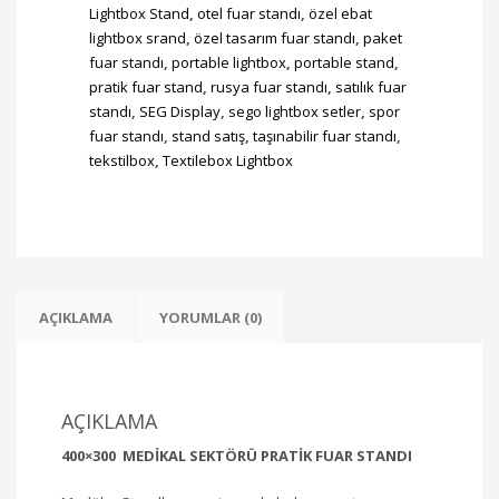
Lightbox Stand
,
otel fuar standı
,
özel ebat
lightbox srand
,
özel tasarım fuar standı
,
paket
fuar standı
,
portable lightbox
,
portable stand
,
pratik fuar stand
,
rusya fuar standı
,
satılık fuar
standı
,
SEG Display
,
sego lightbox setler
,
spor
fuar standı
,
stand satış
,
taşınabilir fuar standı
,
tekstilbox
,
Textilebox Lightbox
AÇIKLAMA
YORUMLAR (0)
AÇIKLAMA
400×300 MEDİKAL SEKTÖRÜ PRATİK FUAR STANDI