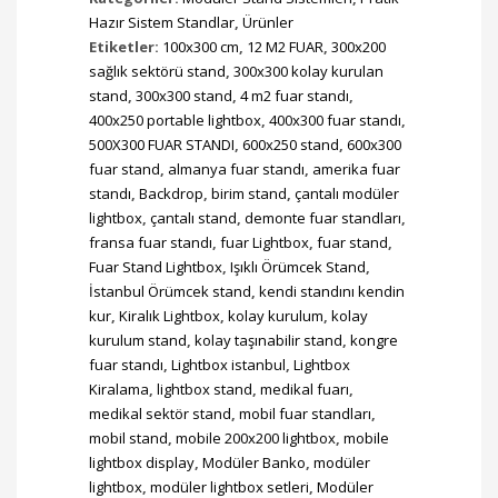
Hazır Sistem Standlar
,
Ürünler
Etiketler:
100x300 cm
,
12 M2 FUAR
,
300x200
sağlık sektörü stand
,
300x300 kolay kurulan
stand
,
300x300 stand
,
4 m2 fuar standı
,
400x250 portable lightbox
,
400x300 fuar standı
,
500X300 FUAR STANDI
,
600x250 stand
,
600x300
fuar stand
,
almanya fuar standı
,
amerika fuar
standı
,
Backdrop
,
birim stand
,
çantalı modüler
lightbox
,
çantalı stand
,
demonte fuar standları
,
fransa fuar standı
,
fuar Lightbox
,
fuar stand
,
Fuar Stand Lightbox
,
Işıklı Örümcek Stand
,
İstanbul Örümcek stand
,
kendi standını kendin
kur
,
Kiralık Lightbox
,
kolay kurulum
,
kolay
kurulum stand
,
kolay taşınabilir stand
,
kongre
fuar standı
,
Lightbox istanbul
,
Lightbox
Kiralama
,
lightbox stand
,
medikal fuarı
,
medikal sektör stand
,
mobil fuar standları
,
mobil stand
,
mobile 200x200 lightbox
,
mobile
lightbox display
,
Modüler Banko
,
modüler
lightbox
,
modüler lightbox setleri
,
Modüler