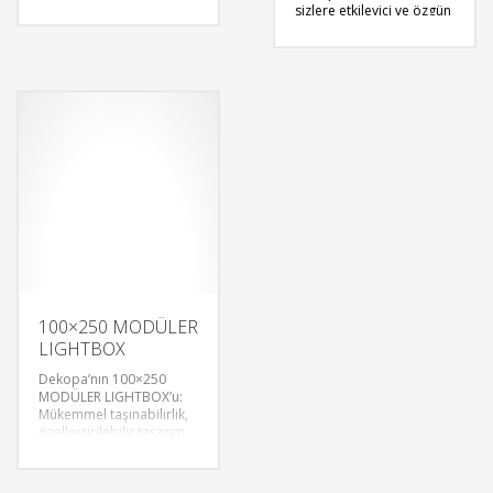
özelleştirilebilir, kolay
sizlere etkileyici ve özgün
kurulum. Ergonomik
fuar deneyimleri sunmak
tasarım, mükemmel
için modüler lightbox ve
aydınlatma
fuar stand kiralama
opsiyonlarıyla fuarların
hizmetlerimizle
yıldızı.
yanınızdayız.
Modüler lightboxlar
,
marka mesajınızı
vurgulamak ve standınızı
göz alıcı kılmak için
mükemmel bir
seçenektir. Yaratıcı
tasarımlarımız ve
modern teknolojilerle
donatılmış standlarımız,
fuarlarda iz bırakmanıza
yardımcı olacak.
100×250 MODÜLER
LIGHTBOX
Dekopa’nın 100×250
MODÜLER LIGHTBOX’u:
Mükemmel taşınabilirlik,
özelleştirilebilir tasarım,
kolay kurulum.
Fuarlarınıza aydınlık bir
dokunuş.