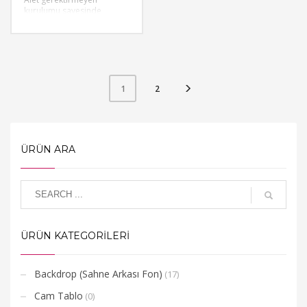
kurulumu sayesinde
modüler backdroplar, hızlı
ve pratik bir şekilde monte
edilebilir. Bu özellik,
etkinliklerinizin hazırlık
sürecini kısaltır ve
standınızı kusursuzca
oluşturmanıza olanak tanır.
2
1
ÜRÜN ARA
ÜRÜN KATEGORİLERİ
Backdrop (Sahne Arkası Fon)
(17)
Cam Tablo
(0)