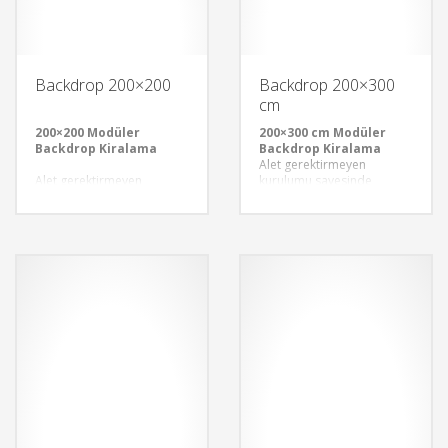
Backdrop 200×200
Backdrop 200×300
cm
200×200 Modüler
200×300 cm Modüler
Backdrop Kiralama
Backdrop Kiralama
Alet gerektirmeyen
Alet gerektirmeyen
kurulumu sayesinde
kurulumu sayesinde
modüler backdroplar, hızlı
modüler backdroplar, hızlı
ve pratik bir şekilde monte
ve pratik bir şekilde monte
edilebilir. Bu özellik,
edilebilir. Bu özellik,
etkinliklerinizin hazırlık
etkinliklerinizin hazırlık
sürecini kısaltır ve
sürecini kısaltır ve
standınızı kusursuzca
standınızı kusursuzca
oluşturmanıza olanak tanır.
oluşturmanıza olanak tanır.