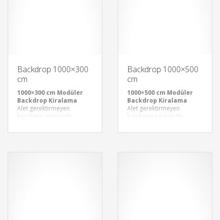
Backdrop 1000×300
Backdrop 1000×500
cm
cm
1000×300 cm Modüler
1000×500 cm Modüler
Backdrop Kiralama
Backdrop Kiralama
Alet gerektirmeyen
Alet gerektirmeyen
kurulumu sayesinde
kurulumu sayesinde
modüler backdroplar, hızlı
modüler backdroplar, hızlı
ve pratik bir şekilde monte
ve pratik bir şekilde monte
edilebilir. Bu özellik,
edilebilir. Bu özellik,
etkinliklerinizin hazırlık
etkinliklerinizin hazırlık
sürecini kısaltır ve
sürecini kısaltır ve
standınızı kusursuzca
standınızı kusursuzca
oluşturmanıza olanak tanır.
oluşturmanıza olanak tanır.