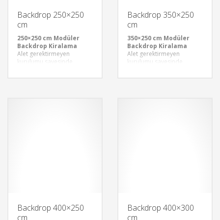
Backdrop 250×250
Backdrop 350×250
cm
cm
250×250 cm Modüler
350×250 cm Modüler
Backdrop Kiralama
Backdrop Kiralama
Alet gerektirmeyen
Alet gerektirmeyen
kurulumu sayesinde
kurulumu sayesinde
modüler backdroplar, hızlı
modüler backdroplar, hızlı
ve pratik bir şekilde monte
ve pratik bir şekilde monte
edilebilir. Bu özellik,
edilebilir. Bu özellik,
etkinliklerinizin hazırlık
etkinliklerinizin hazırlık
sürecini kısaltır ve
sürecini kısaltır ve
standınızı kusursuzca
standınızı kusursuzca
oluşturmanıza olanak tanır.
oluşturmanıza olanak tanır.
Backdrop 400×250
Backdrop 400×300
cm
cm