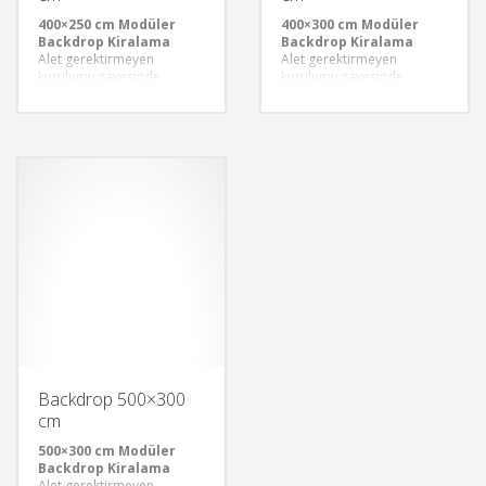
400×250 cm Modüler
400×300 cm Modüler
Backdrop Kiralama
Backdrop Kiralama
Alet gerektirmeyen
Alet gerektirmeyen
kurulumu sayesinde
kurulumu sayesinde
modüler backdroplar, hızlı
modüler backdroplar, hızlı
ve pratik bir şekilde monte
ve pratik bir şekilde monte
edilebilir. Bu özellik,
edilebilir. Bu özellik,
etkinliklerinizin hazırlık
etkinliklerinizin hazırlık
sürecini kısaltır ve
sürecini kısaltır ve
standınızı kusursuzca
standınızı kusursuzca
oluşturmanıza olanak tanır.
oluşturmanıza olanak tanır.
Backdrop 500×300
cm
500×300 cm Modüler
Backdrop Kiralama
Alet gerektirmeyen