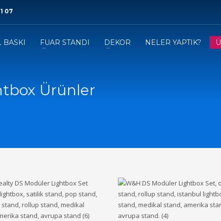
1 07
L BASKI
FUAR STANDI
DEKOR
NELER YAPTIK?
Ü
htbox Ürünler